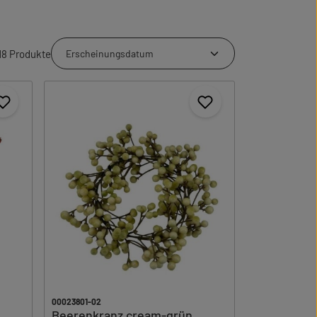
18 Produkte
00023801-02
Beerenkranz cream-grün