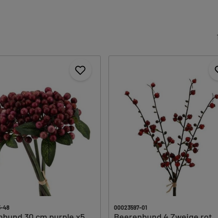
-48
00023597-01
bund 30 cm purple x5
Beerenbund 4 Zweige rot