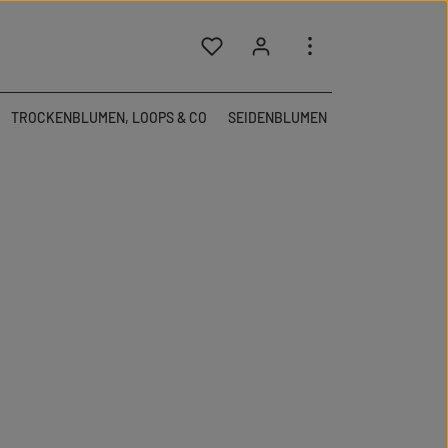
Du hast 0 Produkte auf dem Merkzettel
TROCKENBLUMEN, LOOPS & CO
SEIDENBLUMEN