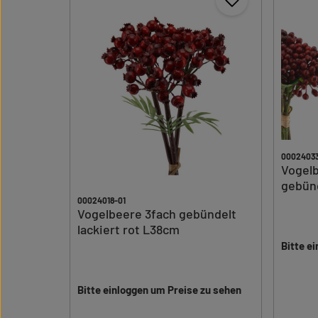
00024033
Vogelb
gebün
00024018-01
Vogelbeere 3fach gebündelt
lackiert rot L38cm
Bitte e
Bitte einloggen um Preise zu sehen