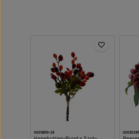
00018910-26
00030265
Hagebutten-Bund x 3 rot-
Beeren