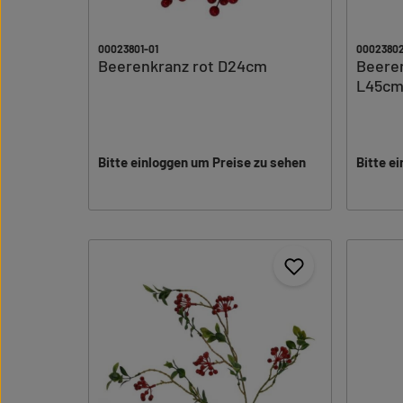
00023801-01
0002380
Beerenkranz rot D24cm
Beerenzwei
L45c
Bitte einloggen um Preise zu sehen
Bitte e