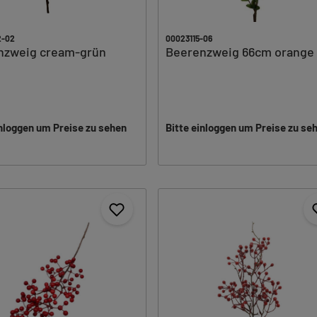
2-02
00023115-06
g cream-grün
Beerenzweig 66cm orange
m
inloggen um Preise zu sehen
Bitte einloggen um Preise zu se