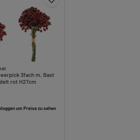
-01
eerpick 3fach m. Bast
delt rot H27cm
inloggen um Preise zu sehen