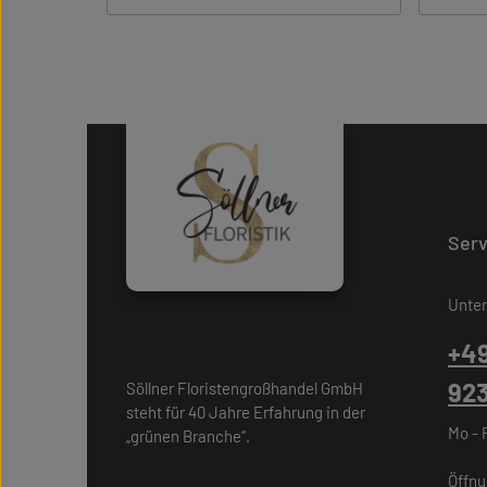
Serv
Unter
+49
92
Söllner Floristengroßhandel GmbH
steht für 40 Jahre Erfahrung in der
Mo - 
„grünen Branche“.
Öffnu