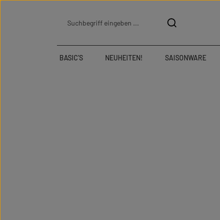
Zum Hauptinhalt springen
Zur Suche springen
Zur Hauptnavigation springen
BASIC'S
NEUHEITEN!
SAISONWARE