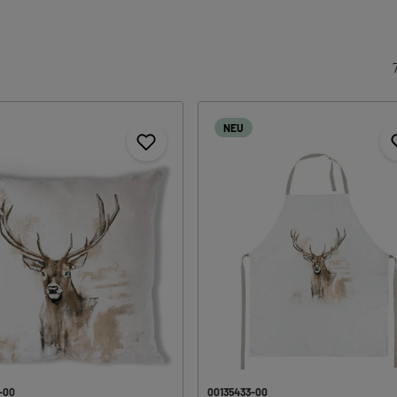
NEU
-00
00135433-00