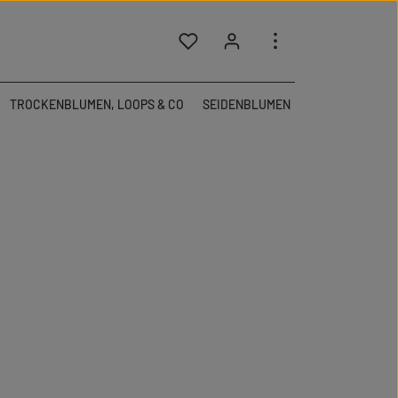
Du hast 0 Produkte auf dem Merkzettel
TROCKENBLUMEN, LOOPS & CO
SEIDENBLUMEN