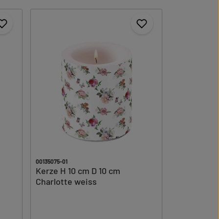
00135075-01
y
Kerze H 10 cm D 10 cm
Charlotte weiss