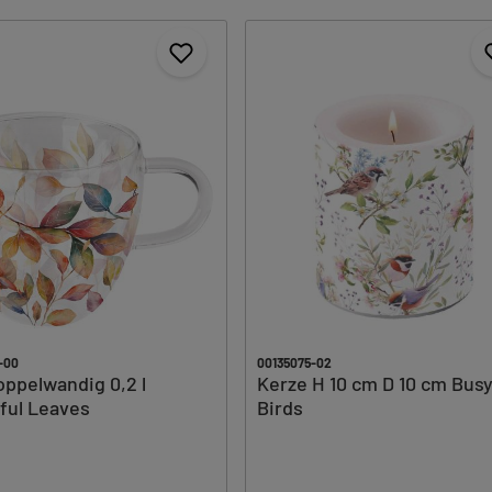
-00
00135075-02
oppelwandig 0,2 l
Kerze H 10 cm D 10 cm Bus
ful Leaves
Birds