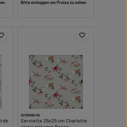
hen
Bitte einloggen um Preise zu sehen
00135069-05
irds
Serviette 25x25 cm Charlotte
stone mit rosa Rosen