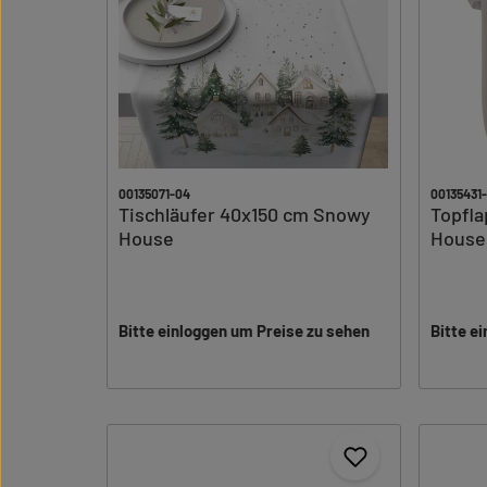
00135071-04
00135431-
Tischläufer 40x150 cm Snowy
Topfl
House
House
Bitte einloggen um Preise zu sehen
Bitte e