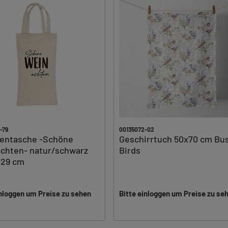
-79
00135072-02
hentasche -Schöne
Geschirrtuch 50x70 cm Bu
chten- natur/schwarz
Birds
 29 cm
inloggen um Preise zu sehen
Bitte einloggen um Preise zu se