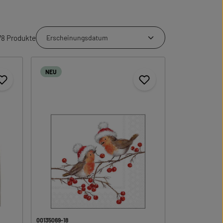
78 Produkte
NEU
00135069-18