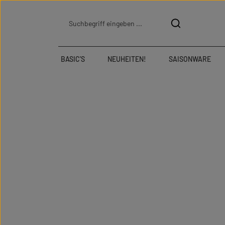
Zum Hauptinhalt springen
Zur Suche springen
Zur Hauptnavigation springen
BASIC'S
NEUHEITEN!
SAISONWARE