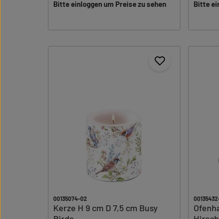
Bitte einloggen um Preise zu sehen
Bitte e
00135074-02
00135432
Kerze H 9 cm D 7,5 cm Busy
Ofenh
Birds
Hirsch