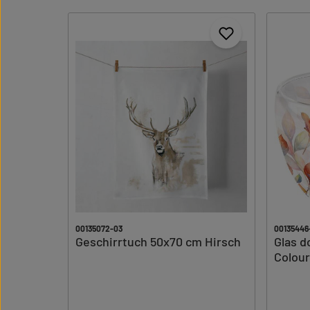
00135072-03
00135446
Geschirrtuch 50x70 cm Hirsch
Glas d
Colour