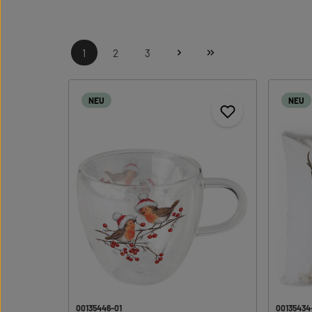
1
2
3
Seite
Seite
Seite
NEU
NEU
00135446-01
00135434