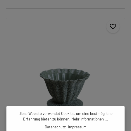
Diese Website verwendet Cookies, um eine bestmögliche
Erfahrung bieten zu können.
Mehr Informationen ...
00026286-53
Pokal Metall grün-besandet D9xH6cm
Datenschutz
|
Impressum