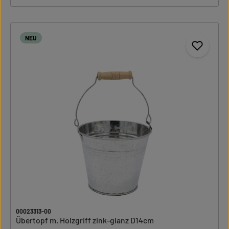
NEU
00023313-00
Übertopf m. Holzgriff zink-glanz D14cm