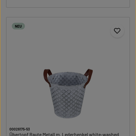
NEU
00026175-53
Übertopf Raute Metall m. Lederhenkel white-washed