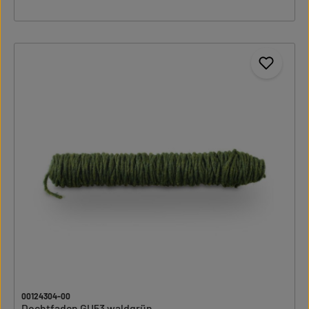
00124304-00
Dochtfaden GU53 waldgrün