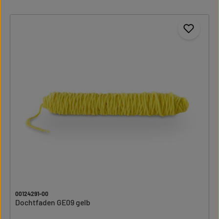
00124291-00
Dochtfaden GE09 gelb