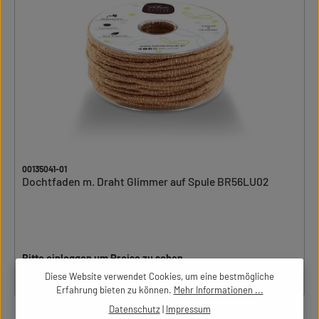
00135041-01
Dochtfaden m. Draht Glimmer auf Spule BR56LU02
Bitte einloggen um Preise zu sehen
Diese Website verwendet Cookies, um eine bestmögliche
Erfahrung bieten zu können.
Mehr Informationen ...
Datenschutz
|
Impressum