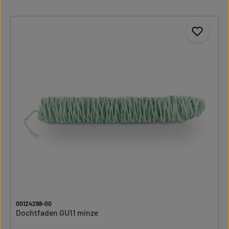
00124298-00
Dochtfaden GU11 minze