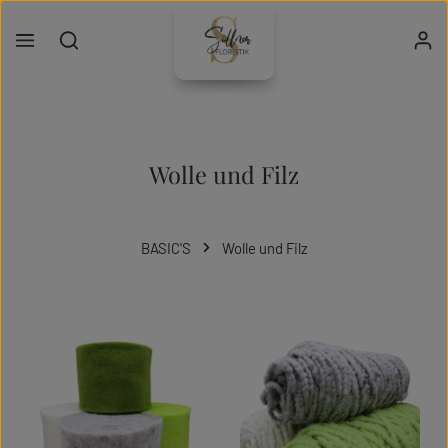
Zum Hauptinhalt springen
Wolle und Filz
BASIC'S
Wolle und Filz
Kategoriegalerie überspringen