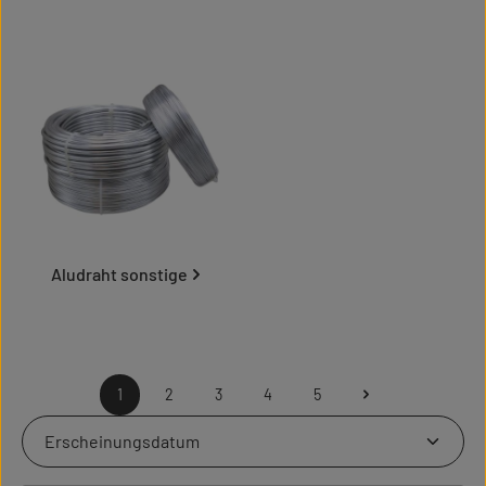
Aludraht sonstige
1
2
3
4
5
Seite
Seite
Seite
Seite
Seite