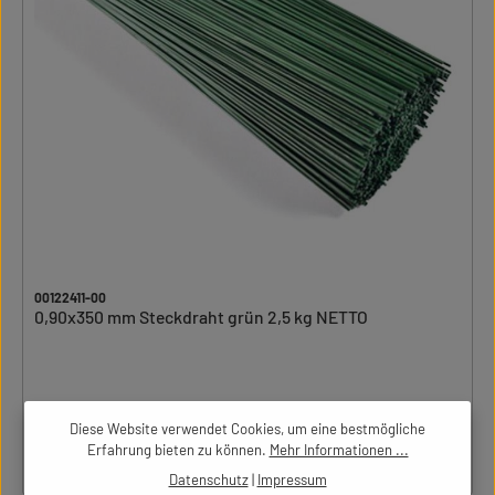
00122411-00
0,90x350 mm Steckdraht grün 2,5 kg NETTO
Diese Website verwendet Cookies, um eine bestmögliche
Bitte einloggen um Preise zu sehen
Erfahrung bieten zu können.
Mehr Informationen ...
Datenschutz
|
Impressum