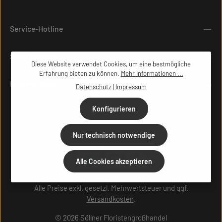
Service-Hotline
Shop Services
Diese Website verwendet Cookies, um eine bestmögliche
Erfahrung bieten zu können.
Mehr Informationen ...
Informationen
Datenschutz
|
Impressum
Konfigurieren
Nur technisch notwendige
Alle Cookies akzeptieren
Alle Preise exkl. gesetzl. Mehrwertsteuer und ggf.
Versandkosten
.
© 2026 Söllner Floristengroßhandel