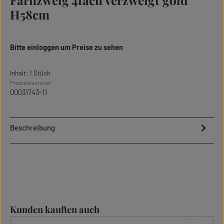
Farnzweig 4fach verzweigt gold
H58cm
Bitte einloggen um Preise zu sehen
Inhalt:
1 Stück
Produktnummer:
00031743-11
Beschreibung
Produktgalerie überspringen
Kunden kauften auch