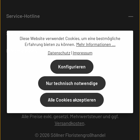
Service-Hotline
Shop Services
Diese Website verwendet Cookies, um eine bestmögliche
Erfahrung bieten zu können.
Mehr Informationen ...
Informationen
Datenschutz
|
Impressum
Konfigurieren
Nur technisch notwendige
Alle Cookies akzeptieren
Alle Preise exkl. gesetzl. Mehrwertsteuer und ggf.
Versandkosten
.
© 2026 Söllner Floristengroßhandel