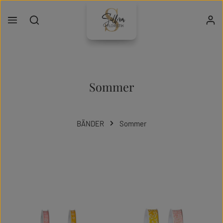
Zum Hauptinhalt springen
Sommer
BÄNDER
Sommer
Kategoriegalerie überspringen